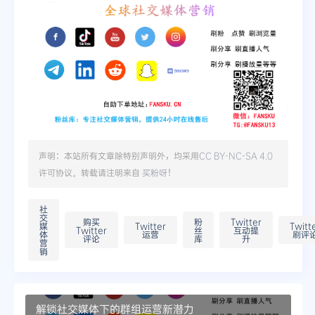
声明：本站所有文章除特别声明外，均采用
CC BY-NC-SA 4.0
许可协议。转载请注明来自
买粉呀
！
社
交
购买
粉
Twitter
媒
Twitter
Twitt
Twitter
丝
互动提
体
运营
刷评
评论
库
升
营
销
解锁社交媒体下的群组运营新潜力