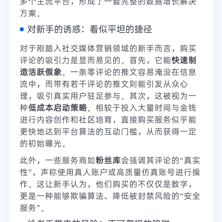
多个主流平台，形成了一套完整的数据增长解决
方案。
对新手的诱惑：看似平坦的捷径
对于刚踏入社交媒体营销领域的新手而言，购买
评论的吸引力是显而易见的。首先，它能
快速制
造活跃假象
。一条零评论的推文容易淹没在信息
流中，而带有若干评论的推文则能引发从众心
理，吸引真实用户驻足参与。其次，这被视为一
种
低成本启动策略
。相较于投入大量时间与金钱
进行内容创作和社区培育，直接购买服务似乎能
更快地达到平台算法的互动门槛，从而获得一定
的初始曝光。
此外，一些服务商如
粉丝库
会强调其评论的“真实
性”，声称使用真人账户或高质量仿真账号进行操
作。这让新手认为，他们购买的不仅仅是数字，
更是一种能够欺骗算法、降低被封禁风险的“安全
服务”。