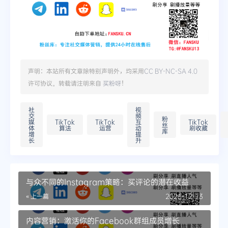
声明：本站所有文章除特别声明外，均采用
CC BY-NC-SA 4.0
许可协议。转载请注明来自
买粉呀
！
社
视
交
频
粉
媒
TikTok
TikTok
互
TikTok
丝
体
算法
运营
动
刷收藏
库
增
提
长
升
与众不同的Instagram策略：买评论的潜在收益
« 上一篇
2025-12-13
内容营销：激活你的Facebook群组成员增长