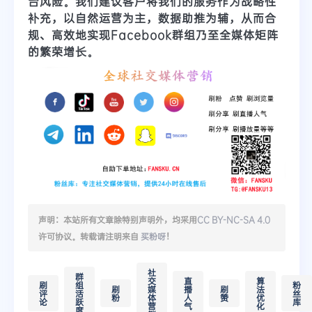
台风险。我们建议客户将我们的服务作为
战略性
补充
，以自然运营为主，数据助推为辅，从而合
规、高效地实现Facebook群组乃至全媒体矩阵
的繁荣增长。
声明：本站所有文章除特别声明外，均采用
CC BY-NC-SA 4.0
许可协议。转载请注明来自
买粉呀
！
社
群
交
直
算
刷
组
粉
刷
媒
播
刷
法
评
活
丝
粉
体
人
赞
优
论
跃
库
营
气
化
度