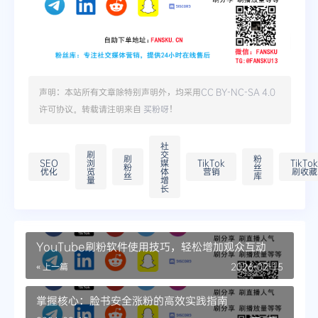
声明：本站所有文章除特别声明外，均采用
CC BY-NC-SA 4.0
许可协议。转载请注明来自
买粉呀
！
社
刷
交
刷
粉
SEO
浏
媒
TikTok
TikTok
粉
丝
优化
览
体
营销
刷收藏
丝
库
量
增
长
YouTube刷粉软件使用技巧，轻松增加观众互动
« 上一篇
2026-02-15
掌握核心：脸书安全涨粉的高效实践指南