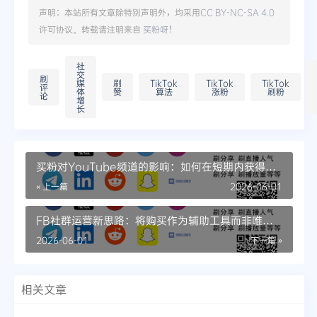
声明：本站所有文章除特别声明外，均采用
CC BY-NC-SA 4.0
许可协议。转载请注明来自
买粉呀
！
社
交
刷
媒
刷
TikTok
TikTok
TikTok
评
体
赞
算法
涨粉
刷粉
论
增
长
买粉对YouTube频道的影响：如何在短期内获得成
功
« 上一篇
2026-06-01
FB社群运营新思路：将购买作为辅助工具而非唯一
手段
2026-06-01
下一篇 »
相关文章