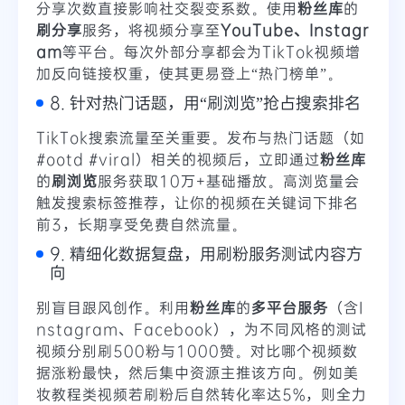
分享次数直接影响社交裂变系数。使用
粉丝库
的
刷分享
服务，将视频分享至
YouTube、Instagr
am
等平台。每次外部分享都会为TikTok视频增
加反向链接权重，使其更易登上“热门榜单”。
8. 针对热门话题，用“刷浏览”抢占搜索排名
TikTok搜索流量至关重要。发布与热门话题（如
#ootd #viral）相关的视频后，立即通过
粉丝库
的
刷浏览
服务获取10万+基础播放。高浏览量会
触发搜索标签推荐，让你的视频在关键词下排名
前3，长期享受免费自然流量。
9. 精细化数据复盘，用刷粉服务测试内容方
向
别盲目跟风创作。利用
粉丝库
的
多平台服务
（含I
nstagram、Facebook），为不同风格的测试
视频分别刷500粉与1000赞。对比哪个视频数
据涨粉最快，然后集中资源主推该方向。例如美
妆教程类视频若刷粉后自然转化率达5%，则全力