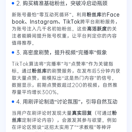
2. 购买精准基础粉丝，突破冷启动瓶颈
新账号最怕“零互动死循环”。利用
粉丝库
的
Face
book、Instagram、TikTok
跨平台刷粉服务，
为账号注入几千名初始粉丝。这些
高活跃度
的关
注者能瞬间提升账号权重，让平台判定你的内容
值得推荐。
3. 高密度刷赞，提升视频“完播率”假象
TikTok算法将“完播率”与“点赞率”作为关键指
标。通过
粉丝库
的刷赞服务，在发布后5分钟内获
取大量点赞，能模拟出“这是热门内容”的信号。
数据显示，前期点赞数超过200的视频，自然推
荐量平均增长300%。
4. 用刷评论制造“讨论氛围”，引导自然互动
当用户在刷评论时发现大量
真实回复
（可通过
粉
丝库
定制评论内容），会激发其参与欲望。例如
在评论区预设“这招太实用了”“求教程”等神评