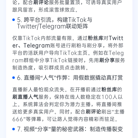
论，配合
刷评论
服务批量置顶，可诱导真实用户
跟风留言，形成滚雪球效应。
5. 跨平台引流，构建TikTok与
Twitter/Telegram联动矩阵
仅靠TikTok内部流量有限。通过
粉丝库
对
Twitt
er、Telegram
账号进行刷粉与刷分享，将外部
平台的活跃用户导向TikTok主页。例如在Teleg
ram群组中分享TikTok链接时，先用
刷分享
服务
制造热度，吸引群成员点击跳转。
6. 直播间“人气”作弊：用假数据撬动真打赏
直播新人最怕观众流失。在开播前通过
粉丝库
的
刷直播人气
服务，保持在线人数稳定在100人以
上。系统算法会判定你为潜力主播，将直播间推
送给更多真实用户。同时，配合
刷评论
刷出“主播
666”等弹幕，可让路人觉得内容精彩而驻足。
7. 视频“分享”量的秘密武器：制造传播裂变