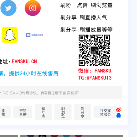
Y-NC-SA 4.0
许可协议。转载请注明来自
买粉呀
！
粉
刷
刷
刷
推特
社交媒
丝
浏
分
赞
直播
体服务
库
览
享