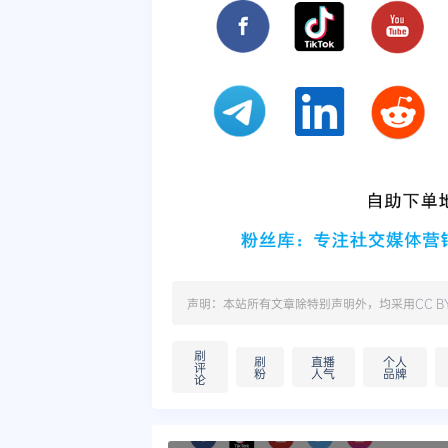
声明：本站所有文章除特别声明外，均采用
CC B
刷
刷
直播
个人
评
粉
人气
品牌
论