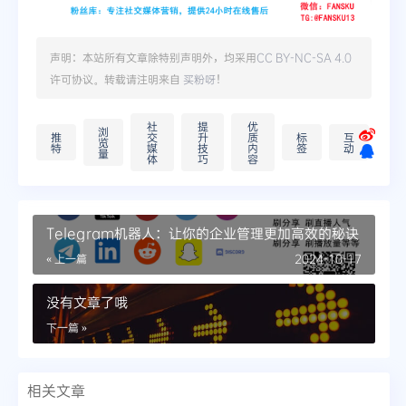
声明：本站所有文章除特别声明外，均采用
CC BY-NC-SA 4.0
许可协议。转载请注明来自
买粉呀
！
社
提
优
浏
推
交
升
质
标
互
览
特
媒
技
内
签
动
量
体
巧
容
Telegram机器人：让你的企业管理更加高效的秘诀
« 上一篇
2024-10-17
没有文章了哦
下一篇 »
相关文章