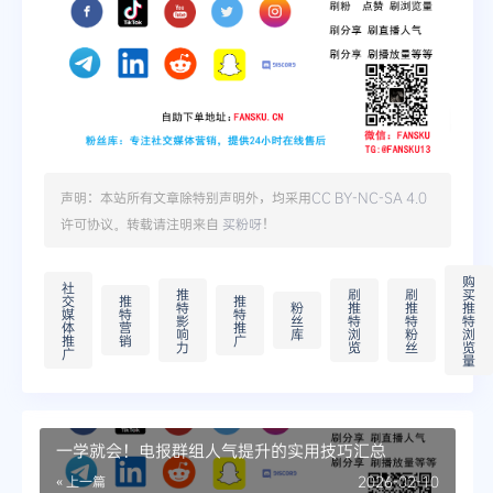
声明：本站所有文章除特别声明外，均采用
CC BY-NC-SA 4.0
许可协议。转载请注明来自
买粉呀
！
购
社
推
刷
刷
买
交
推
推
特
粉
推
推
推
媒
特
特
影
丝
特
特
特
体
营
推
响
库
浏
粉
浏
推
销
广
力
览
丝
览
广
量
一学就会！电报群组人气提升的实用技巧汇总
« 上一篇
2026-02-10