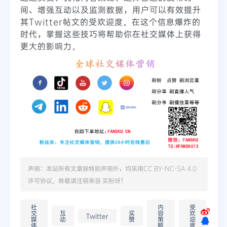
间、增强互动以及监测数据，用户可以有效提升
其Twitter帖文的受欢迎度。在这个信息爆炸的
时代，掌握这些技巧将帮助你在社交媒体上获得
更大的影响力。
声明：本站所有文章除特别声明外，均采用
CC BY-NC-SA 4.0
许可协议。转载请注明来自
买粉呀
！
社
内
受
交
互
买
容
欢
Twitter
媒
动
赞
策
迎
体
略
度