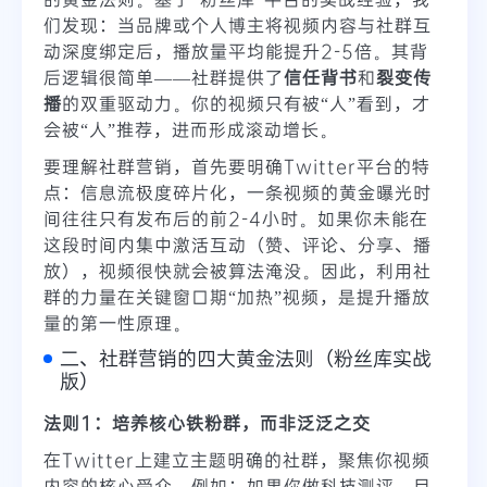
们发现：当品牌或个人博主将视频内容与社群互
动深度绑定后，播放量平均能提升2-5倍。其背
后逻辑很简单——社群提供了
信任背书
和
裂变传
播
的双重驱动力。你的视频只有被“人”看到，才
会被“人”推荐，进而形成滚动增长。
要理解社群营销，首先要明确Twitter平台的特
点：信息流极度碎片化，一条视频的黄金曝光时
间往往只有发布后的前2-4小时。如果你未能在
这段时间内集中激活互动（赞、评论、分享、播
放），视频很快就会被算法淹没。因此，利用社
群的力量在关键窗口期“加热”视频，是提升播放
量的第一性原理。
二、社群营销的四大黄金法则（粉丝库实战
版）
法则1：培养核心铁粉群，而非泛泛之交
在Twitter上建立主题明确的社群，聚焦你视频
内容的核心受众。例如：如果你做科技测评，目