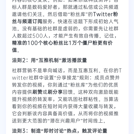
标人群是数码爱好者，那就通过私信或公共频道
邀请他们关注。然后借助“粉丝库”的
Twitter粉
丝与频道订阅
服务，快速在话题下形成初始人气
池。没有基础的社群是虚弱的，你需要先让社群
人数超过500人，才能产生有效自传播。记住，
精准的100个核心粉丝比1万个僵尸粉更有价
值
。
法则2：用“互推机制”激活播放量
社群营销不是单向喊话，而是互惠互利。在你的T
witter社群中设置“分享接龙”规则：成员点赞并
转发你的视频，你则通过“粉丝库”为他们的优质
内容提供
刷赞
或
刷分享
回馈。这种双向激励既能
提升视频的转发率，又能巩固社群粘性。当算法
看到你的视频在短时间内获得大量收藏与转发，
它会判断该内容具备高价值，从而将你的视频推
送到更大范围的“潜在兴趣用户”时间线上。
法则3：制造“即时讨论”热点，触发评论量