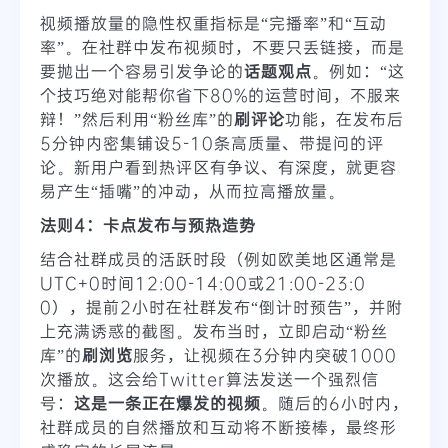
视频播放量的隐性权重指标是“完播率”和“互动
率”。在社群中发布视频时，不要只丢链接，而是
要抛出一个容易引发争论的
话题观点
。例如：“这
个技巧绝对能帮你省下80%的运营时间，不服来
辩！”然后利用“粉丝库”的
刷评论
功能，在发布后
5分钟内密集铺设5-10条高质量、带提问的评
论。新用户看到热评区有争议、有深度，就更容
易产生“插嘴”的冲动，从而拉高播放量。
法则4：卡点发布与预热造势
结合社群成员的活跃时段（例如欧美地区通常是
UTC+0时间12:00-14:00或21:00-23:0
0），提前2小时在社群发布“倒计时预告”，并附
上充满诱惑的截图。发布当时，立即启动“粉丝
库”的
刷浏览
服务，让视频在3分钟内突破1000
次播放。这会给Twitter算法发送一个强烈信
号：
这是一条正在爆发的视频
。随后的6小时内，
社群成员的自然播放和互动将不断接棒，最终形