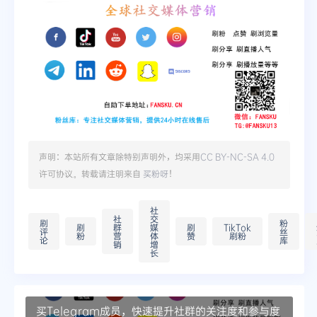
声明：本站所有文章除特别声明外，均采用
CC BY-NC-SA 4.0
许可协议。转载请注明来自
买粉呀
！
社
社
交
刷
粉
刷
群
媒
刷
TikTok
评
丝
粉
营
体
赞
刷粉
论
库
销
增
长
买Telegram成员，快速提升社群的关注度和参与度