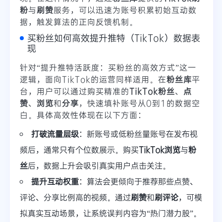
粉
与
刷赞
服务，可以迅速为账号积累初始互动数
据，触发算法的正向反馈机制。
买粉丝如何高效提升推特（TikTok）数据表
现
针对“提升推特活跃度：买粉丝的高效方式”这一
逻辑，面向TikTok的运营同样适用。在
粉丝库
平
台，用户可以通过购买精准的
TikTok粉丝
、
点
赞
、
浏览
和
分享
，快速填补账号从0到1的数据空
白。具体高效性体现在以下方面：
打破流量层级
：新账号或低粉丝量账号在发布视
频后，通常只有个位数展示。购买
TikTok浏览
与
粉
丝
后，数据上升会吸引真实用户点击关注。
提升互动权重
：算法会更倾向于推荐那些点赞、
评论、分享比例高的视频。通过
刷赞
和
刷评论
，可模
拟真实互动场景，让系统误判内容为“热门潜力股”。