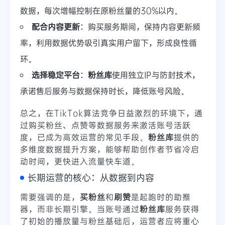
数据，每次增幅控制在原粉丝量的30%以内。
配合内容更新
：购买服务期间，保持内容更新频
率，利用数据优势吸引真实用户留下，形成良性循
环。
选择稳定平台
：
粉丝库
使用独立IP与防封技术，
承诺售后服务与数据保持时长，降低账号风险。
总之，在TikTok算法竞争日益激烈的环境下，通
过购买粉丝、点赞等数据服务来激活账号活跃
度，已成为高效运营的常见手段。
粉丝库
提供的
多维度数据提升方案，能够帮助创作者节省冷启
动时间，更快进入流量快车道。
长期运营的核心：从数据到内容
需要强调的是，
买粉丝
和
刷赞
是起跑时的助推
器，而非长期引擎。当账号通过
粉丝库
服务获得
了初始的播放量与粉丝基础后，运营者应将重心