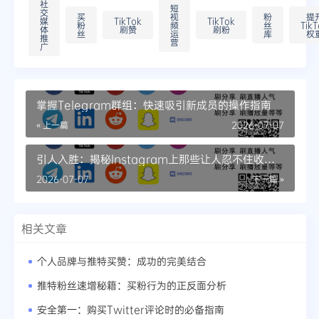
社
短
交
买
视
粉
提
媒
TikTok
TikTok
粉
频
丝
TikT
体
刷赞
刷粉
丝
运
库
权
推
营
广
掌握Telegram群组：快速吸引新成员的操作指南
« 上一篇
2026-07-07
引人入胜：揭秘Instagram上那些让人忍不住收藏
的帖子
2026-07-07
下一篇 »
相关文章
个人品牌与推特买赞：成功的完美结合
推特粉丝速增秘籍：买粉行为的正反面分析
安全第一：购买Twitter评论时的必备指南