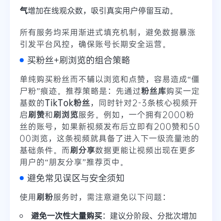
气
增加在线观众数，吸引真实用户停留互动。
所有服务均采用渐进式填充机制，避免数据暴涨
引发平台风控，确保账号长期安全运营。
买粉丝+刷浏览的组合策略
单纯购买粉丝而不辅以浏览和点赞，容易造成“僵
尸粉”痕迹。推荐策略是：先通过
粉丝库
购买一定
基数的
TikTok粉丝
，同时针对2-3条核心视频开
启
刷赞
和
刷浏览
服务。例如，一个拥有2000粉
丝的账号，如果新视频发布后立即有200赞和50
00浏览，这条视频就具备了进入下一级流量池的
基础条件。而
刷分享
数据更能让视频出现在更多
用户的“朋友分享”推荐页中。
避免常见误区与安全须知
使用
刷粉
服务时，需注意避免以下问题：
避免一次性大量购买
：建议分阶段、分批次增加