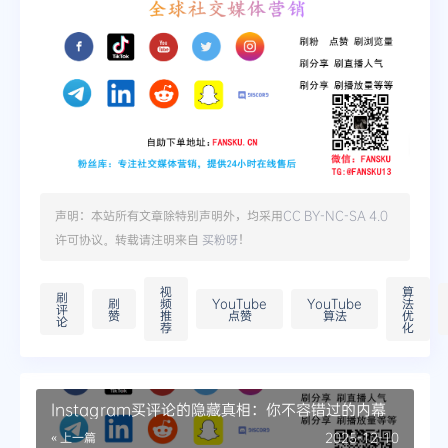
声明：本站所有文章除特别声明外，均采用
CC BY-NC-SA 4.0
许可协议。转载请注明来自
买粉呀
！
视
算
刷
刷
频
YouTube
YouTube
法
评
赞
推
点赞
算法
优
论
荐
化
Instagram买评论的隐藏真相：你不容错过的内幕
« 上一篇
2025-12-10