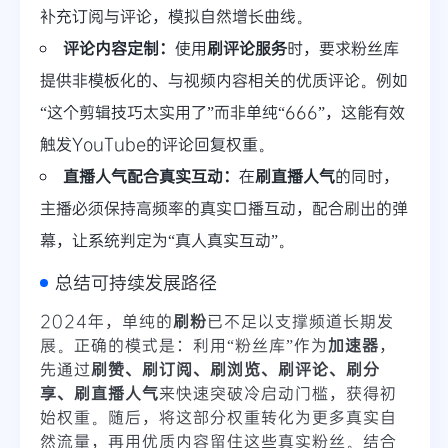
补充订阅与评论，模拟自然增长曲线。
评论内容定制：
使用
刷评论服务
时，要求粉丝库
提供非模板化的、与视频内容相关的优质评论。例如
“这个剪辑技巧太实用了”而非单纯“666”，这能有效
触发YouTube的评论回复权重。
直播人气配合真实互动：
在
刷直播人气
的同时，
主播必须保持高频率的真实口播互动，配合刷出的弹
幕，让系统判定为“真人真实互动”。
总结可持续发展路径
2024年，单纯的
刷粉
已不足以支撑频道长期发
展。正确的模式是：利用“粉丝库”作为
加速器
，
先通过
刷赞、刷订阅、刷浏览、刷评论、刷分
享、刷直播人气
来快速突破冷启动门槛，获得初
始权重。随后，将这部分权重转化为更多真实自
然流量，再用优质内容留住这些真实粉丝。结合