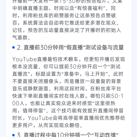
开播前一天发布一条15-30秒的预告短片，文案
中明确直播主题、时间以及“有惊喜福利”。同
时，利用粉丝库的刷赞服务让这条预告点赞破
百，系统算法会自动将它推送给更多潜在观众。
记住，预告的互动量直接决定了开播时的初始人
气基数。
2. 直播前30分钟用“假直播”测试设备与流量
YouTube直播最怕技术翻车，但更怕开播后发现
根本没流量。你可以提前30分钟开启一个“测试
直播流”，标题设置为“准备中，马上开始”。此时
不要直接关闭摄像头，而是播放一段重复的背景
音乐或静默画面。利用这段时间，在粉丝库平台
快速下单刷直播间实时在线人数，哪怕只刷50-1
00人，也能让真实观众进来时感觉“这里很热
闹，值得停留”。这个技巧能有效提升直播间停留
时长，YouTube会将高停留率直播间优先推荐给
更多用户，从而实现观众翻倍。
3. 直播过程中每10分钟插一个“互动炸弹”