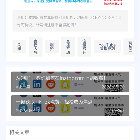
声明：本站所有文章除特别声明外，均采用
CC BY-NC-SA 4.0
许可协议。转载请注明来自
买粉呀
！
直
直
流
粉
刷
播
刷
播
量
YouTube
丝
粉
人
赞
互
提
直播技巧
库
气
动
升
从0到1，教你如何在Instagram上刷收藏！
« 上一篇
2026-05-20
一键获取TikTok点赞，轻松成为焦点
2026-05-20
下一篇 »
相关文章