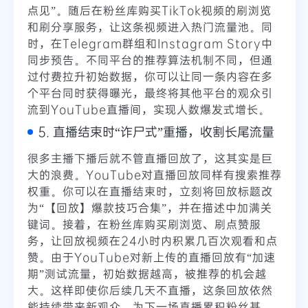
点见”。随后在粉丝库购买TikTok视频的刷浏览
和刷分享服务，让这条视频进入热门流量池。同
时，在Telegram群组和Instagram Story中
同步预告。不同平台的推荐算法机制不同，但通
过付费拉升初始数据，你可以让同一条内容在多
个平台同时获得曝光，最终将其他平台的观众引
流到YouTube直播间，实现人数爆发式增长。
5. 直播结束时“诈尸式”重播，收割长尾流量
很多主播下播后就不管直播回放了，这其实是巨
大的浪费。YouTube对直播回放同样有搜索推荐
权重。你可以在直播结束时，立刻将回放标题改
为“【回放】爆款技巧合集”，并在描述中加满关
键词。接着，在粉丝库购买刷浏览、刷点赞服
务，让回放视频在24小时内积累几百次观看和点
赞。由于YouTube对新上传的直播回放有“加速
期”测试流量，初始数据越高，被推荐的机会越
大。这样即使你后续几天不直播，这条回放依然
能持续带来新观众，为下一场直播累积粉丝基