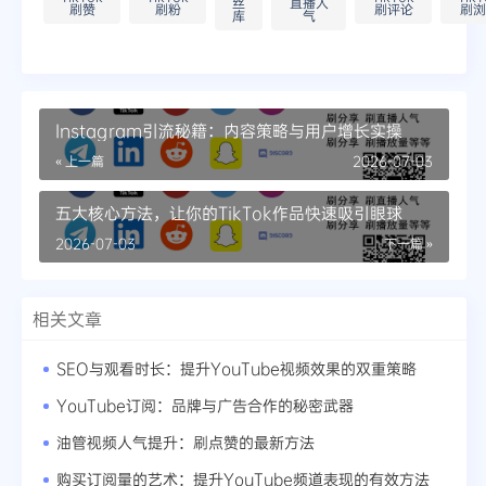
丝
直播人
刷赞
刷粉
刷评论
刷浏
库
气
Instagram引流秘籍：内容策略与用户增长实操
« 上一篇
2026-07-03
五大核心方法，让你的TikTok作品快速吸引眼球
2026-07-03
下一篇 »
相关文章
SEO与观看时长：提升YouTube视频效果的双重策略
YouTube订阅：品牌与广告合作的秘密武器
油管视频人气提升：刷点赞的最新方法
购买订阅量的艺术：提升YouTube频道表现的有效方法