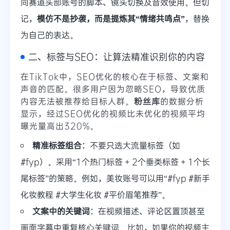
同赛道头部账号的脚本、镜头切换及音效使用。但切
记，
模仿不是抄袭，而是提炼其“情绪共鸣点”
，替换
为自己的表达。
二、标签与SEO：让算法精准识别你的内容
在TikTok中，SEO优化的核心在于标签、文案和
声音的匹配。很多用户因为忽略SEO，导致优质
内容无法被推荐给目标人群。
粉丝库
的数据分析
显示，经过SEO优化的视频比未优化的视频平均
曝光量高出320%。
精准标签组合
：不要只选大流量标签（如
#fyp）。采用“1个热门标签 + 2个垂类标签 + 1个长
尾标签”的策略。例如，美妆账号可以用“#fyp #新手
化妆教程 #大学生化妆 #平价眉笔推荐”。
文案中的关键词
：在视频描述、评论区置顶甚至
画面字幕中重复核心关键词。比如，如果你的视频主