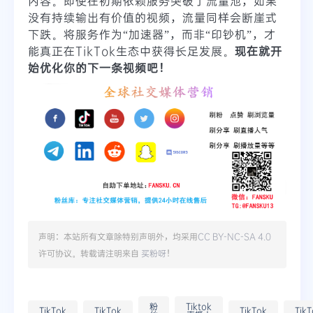
内容。即使在初期依赖服务突破了流量池，如果
没有持续输出有价值的视频，流量同样会断崖式
下跌。将服务作为“加速器”，而非“印钞机”，才
能真正在TikTok生态中获得长足发展。
现在就开
始优化你的下一条视频吧！
声明：本站所有文章除特别声明外，均采用
CC BY-NC-SA 4.0
许可协议。转载请注明来自
买粉呀
！
粉
Tiktok
TikTok
TikTok
TikTok
TikT