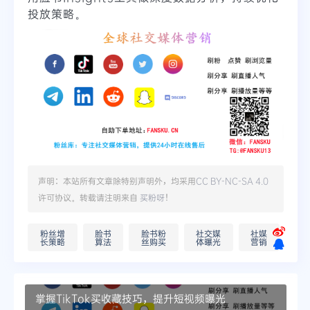
投放策略。
声明：本站所有文章除特别声明外，均采用
CC BY-NC-SA 4.0
许可协议。转载请注明来自
买粉呀
！
粉丝增
脸书
脸书粉
社交媒
社媒
长策略
算法
丝购买
体曝光
营销
掌握TikTok买收藏技巧，提升短视频曝光