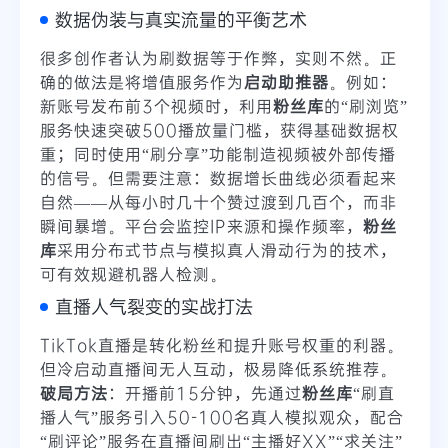
数据伪装与真实流量的平衡艺术
很多创作者认为刷数据等于作弊，实则不然。正
确的做法是将增值服务作为
启动助推器
。例如：
新账号发布前3个视频时，利用
粉丝库
的“刷浏览”
服务快速突破500播放量门槛，获得基础数据权
重；同时使用“刷分享”功能制造视频被外部传播
的信号。但需要注意：
数据增长曲线必须看起来
自然
——从每小时几十个赞过渡到几百个，而非
瞬间暴增。平台会监控IP来源和操作频率，
粉丝
库
采用分布式节点与模拟真人滑动行为的技术，
可有效规避机器人检测。
直播人气裂变的实战打法
TikTok直播是转化粉丝和提升账号权重的利器。
但冷启动直播间无人互动，极易降低系统推荐。
破局方法
：开播前15分钟，先通过
粉丝库
“刷直
播人气”服务引入50-100名真人模拟观众，配合
“刷评论”服务在直播间刷出“主播好XX”“求关注”