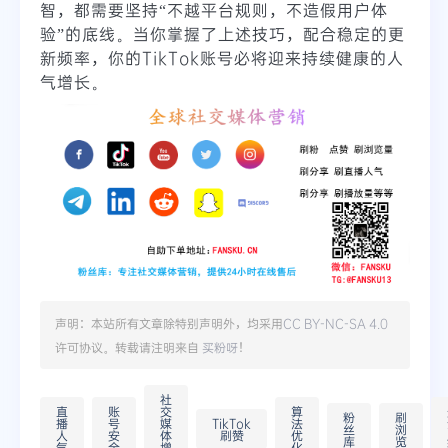
智，都需要坚持“不越平台规则，不造假用户体
验”的底线。当你掌握了上述技巧，配合稳定的更
新频率，你的TikTok账号必将迎来持续健康的人
气增长。
声明：本站所有文章除特别声明外，均采用
CC BY-NC-SA 4.0
许可协议。转载请注明来自
买粉呀
！
社
直
账
交
算
粉
刷
播
号
媒
TikTok
法
丝
浏
人
安
体
刷赞
优
库
览
气
全
增
化