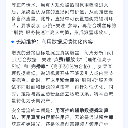
等正向话术。当真人观众被热闹氛围吸引进入
后，系统会认为你的直播间有价值，从而推送更
多自然流量。此外，直播中可设置抽奖或福利环
节，要求观众“点赞+关注”参与，再结合
粉丝库
的
“刷赞”服务快速冲高人气值，形成滚雪球效应。
长期维护：利用数据反馈优化内容
增流的最终目标是沉淀真实粉丝。每周分析TikT
ok后台数据：关注
“点赞/播放比”
（理想值高于
5%）和
“完播率”
（高于30%为合格）。如果某
项数据偏低，说明视频开头不够吸引人或内容节
奏拖沓。此时，可以用
粉丝库
的“刷浏览”服务测
试不同封面和标题的点击率，再针对性优化。同
时，定期与高互动粉丝建立私域联系，将平台流
量转化为长期资产。
安全增流的本质是：
用可控的辅助数据撬动算
法，再用真实内容留住用户
。无论是通过
粉丝库
获取初始曝光，还是依靠创意视频占领用户心