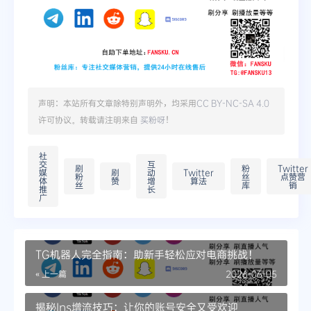
声明：本站所有文章除特别声明外，均采用
CC BY-NC-SA 4.0
许可协议。转载请注明来自
买粉呀
！
社
交
互
刷
粉
Twitter
媒
刷
动
Twitter
粉
丝
点赞营
体
赞
增
算法
丝
库
销
推
长
广
TG机器人完全指南：助新手轻松应对电商挑战！
« 上一篇
2026-06-05
揭秘Ins增流技巧：让你的账号安全又受欢迎