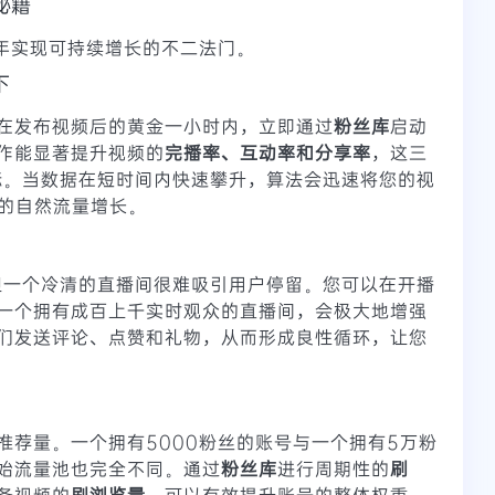
秘籍
4年实现可持续增长的不二法门。
下
在发布视频后的黄金一小时内，立即通过
粉丝库
启动
作能显著提升视频的
完播率、互动率和分享率
，这三
指标。当数据在短时间内快速攀升，算法会迅速将您的视
数级的自然流量增长。
。但一个冷清的直播间很难吸引用户停留。您可以在开播
一个拥有成百上千实时观众的直播间，会极大地增强
们发送评论、点赞和礼物，从而形成良性循环，让您
推荐量。一个拥有5000粉丝的账号与一个拥有5万粉
始流量池也完全不同。通过
粉丝库
进行周期性的
刷
条视频的
刷浏览量
，可以有效提升账号的整体权重，