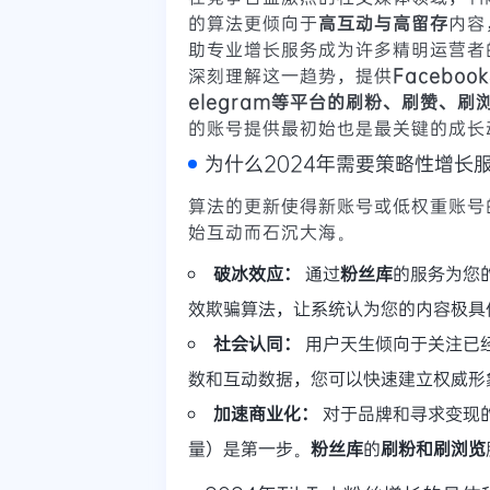
的算法更倾向于
高互动与高留存
内容
助专业增长服务成为许多精明运营者
深刻理解这一趋势，提供
Faceboo
elegram等平台的刷粉、刷赞、
的账号提供最初始也是最关键的成长
为什么2024年需要策略性增长
算法的更新使得新账号或低权重账号
始互动而石沉大海。
破冰效应：
通过
粉丝库
的服务为您
效欺骗算法，让系统认为您的内容极具
社会认同：
用户天生倾向于关注已
数和互动数据，您可以快速建立权威形
加速商业化：
对于品牌和寻求变现
量）是第一步。
粉丝库
的
刷粉和刷浏览