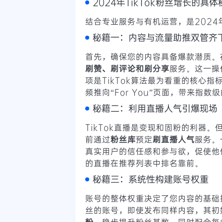
2024年TikTok粉丝增长的具体
结合专业服务与有机运营，是202
秘籍一：内容与流量助推双管齐
首先，确保您的内容具备爆款潜质。
刷赞、刷评论和刷分享
服务。这一操
项是TikTok算法最为看重的核心
频推向“For You”页面，带来指
秘籍二：利用直播人气引爆现场
TikTok直播是变现和固粉的利器
前通过
粉丝库
预定
刷直播人气
服务。
真实用户的信任感和参与欲，促使他
的直播在推荐列表中排名靠前。
秘籍三：系统性构建账号权重
账号的整体权重决定了您内容的基础
丝的账号，即使发布同样内容，其初
粉
，稳步提升粉丝基数，同时配合每