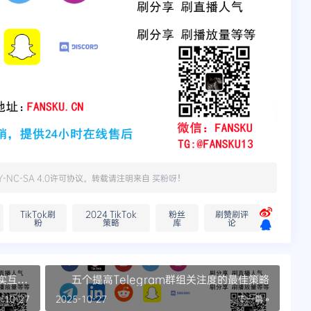
Y-NC-SA 4.0
许可协议。转载请注明来自
买粉呀
！
TikTok刷
2024 TikTok
粉丝
刷赞刷评
粉
策略
库
论
实互
五个提高Telegram群组关注度的最佳策略
-10-27
2025-10-27
下一篇 »