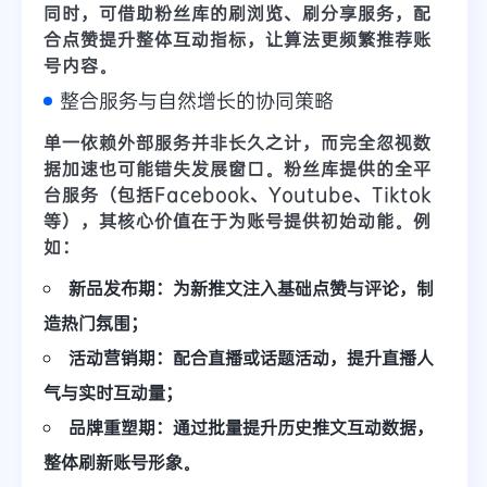
同时，可借助
粉丝库
的
刷浏览、刷分享
服务，配
合点赞提升整体互动指标，让算法更频繁推荐账
号内容。
整合服务与自然增长的协同策略
单一依赖外部服务并非长久之计，而完全忽视数
据加速也可能错失发展窗口。
粉丝库
提供的
全平
台服务（包括Facebook、Youtube、Tiktok
等）
，其核心价值在于为账号提供
初始动能
。例
如：
新品发布期：
为新推文注入基础点赞与评论，制
造热门氛围；
活动营销期：
配合直播或话题活动，提升
直播人
气
与实时互动量；
品牌重塑期：
通过批量提升历史推文互动数据，
整体刷新账号形象。