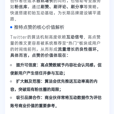
创作者在追求
自然增长
的同时，也借助专业服务
如
粉丝库
，通过
刷赞、刷评论、刷分享
等策略，
快速搭建初始互动基础，为长期品牌建设铺平道
路。
推特点赞的核心价值解析
Twitter的算法机制高度依赖
互动信号
。高点赞
量的推文更容易被系统推荐至“热门”板块或用户
的时间线前列，从而形成
流量增长的良性循环。
具体而言，点赞的价值体现在：
提升可信度：
高点赞数赋予内容社会认同感，促
使新用户产生信任并参与互动；
扩大触及范围：
算法会优先推送互动率高的内
容，突破现有粉丝圈的局限；
吸引品牌合作：
商业伙伴常将互动数据作为评估
账号商业价值的重要参考。