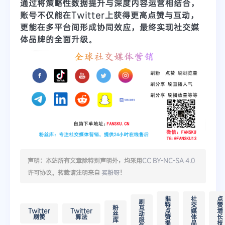
通过将
策略性数据提升
与
深度内容运营
相结合，
账号不仅能在Twitter上获得更高点赞与互动，
更能在多平台间形成协同效应，最终实现社交媒
体品牌的全面升级。
声明：本站所有文章除特别声明外，均采用
CC BY-NC-SA 4.0
许可协议。转载请注明来自
买粉呀
！
推
社
点
刷
特
交
赞
粉
互
Twitter
Twitter
点
媒
增
丝
动
刷赞
算法
赞
体
长
库
服
提
品
技