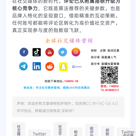
在社交媒体的新时代，
评论已从附属指标升级为
核心竞争力
。它既是算法推荐的关键参数，也是
品牌人格化的呈现窗口。借助精准的互动策略，
任何账号都能将评论区转化为高价值社交资产，
真正实现参与度的指数级飞跃。
声明：本站所有文章除特别声明外，均采用
CC BY-NC-SA 4.0
许可协议。转载请注明来自
买粉呀
！
社
社
刷
交
交
刷
粉
评
Twitter
媒
Twitter
平
粉
丝
论
评论增