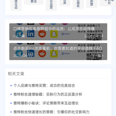
体
算法
台
刷
库
服
长
互
运
赞
务
动
营
口碑营销在电报群组中的运用：让成员主动传播
« 上一篇
2026-04-19
点击购买Ins浏览量前，你需要知道的平台选择 FAQ
2026-04-19
下一篇 »
相关文章
个人品牌与推特买赞：成功的完美结合
推特粉丝速增秘籍：买粉行为的正反面分析
推特爆粉小秘诀：评论策略带来互动增长
推特粉丝快速增长的策略：引爆你的社交影响力