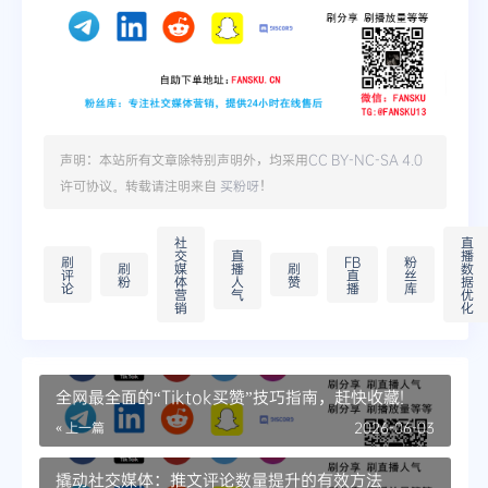
声明：本站所有文章除特别声明外，均采用
CC BY-NC-SA 4.0
许可协议。转载请注明来自
买粉呀
！
社
直
交
直
播
刷
FB
粉
刷
媒
播
刷
数
评
直
丝
粉
体
人
赞
据
论
播
库
营
气
优
销
化
全网最全面的“Tiktok买赞”技巧指南，赶快收藏!
« 上一篇
2026-06-03
撬动社交媒体：推文评论数量提升的有效方法