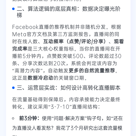
二、算法逻辑的底层真相：数据决定曝光阶
梯
Facebook直播的推荐机制并非随机分发。根据
Meta官方文档及第三方监测报告，直播间的
同
时在线人数
、
互动频率（点赞/评论/分享）
、
观看
完成率
是三大核心权重指标。当你的直播间在开
播前5分钟内，点赞数突破500、评论数超过30
条、分享次数达到20次，系统会判定该内容为
“高潜力内容”，自动触发
更多的自然流量推荐
。
这正是
数据冷启动
的关键窗口期。
三、运营层实战：如何设计高转化直播脚本
在流量基础得到保障后，内容承接能力决定最终
转化。建议采用“3-7-10”直播间结构：
前3分钟：
使用“问题-解决方案”钩子句，如“还在
为直播没人看发愁？我花了3个月研究出这套流量模