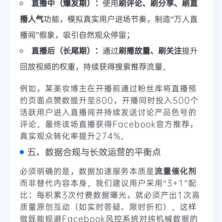
直播中（爆发期）：
使用
刷评论、刷分享、刷直
播人气
功能，模拟真实用户进场节奏，制造“万人直
播间”假象，吸引自然观众停留；
直播后（长尾期）：
通过
刷播放量、刷关注
提升
回放视频的权重，持续获得搜索推荐流量。
例如，某美妆博主在开播前通过粉丝库将直播预
约页面
点赞数提升至800
，开播同时投入500个
活跃用户进入直播间并持续发送讨论产品色号的
评论。最终该场直播获得Facebook官方推荐，
真实观众转化率提升274%。
五、数据合规与长效运营的平衡点
必须明确的是，数据加速服务本质是
流量催化剂
而非替代内容本身。我们建议用户采用“3+1”配
比：每积累3次付费数据曝光，就必须产出1次高
质量原创互动（如实时答疑、限时折扣）。这样
做既能规避Facebook风控系统对纯机械数据的