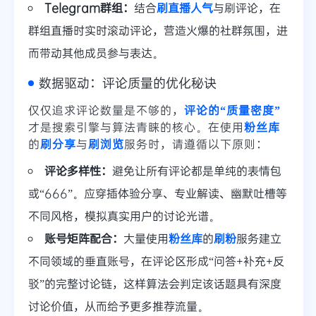
Telegram群组：
结合
刷直播人气
与刷评论，在
群组直播时实时滚动评论，营造火爆的社群氛围，进
而带动其他成员参与表达。
数据驱动：评论质量的优化秘诀
仅仅追求评论数量是不够的，
评论的“质量密度”
才是搜索引擎与算法青睐的核心。在使用
粉丝库
的
刷分享
与
刷浏览
服务时，请遵循以下原则：
评论多样性：
避免让所有评论都是单纯的表情包
或“666”。应穿插体验分享、专业解读、幽默吐槽等
不同风格，模拟真实用户的讨论光谱。
账号矩阵配合：
大量使用
粉丝库
的
刷粉
服务建立
不同领域的垂直账号，在评论区形成“问答+补充+反
驳”的完整讨论链，这样算法会判定该话题具有深度
讨论价值，从而给予更多推荐流量。