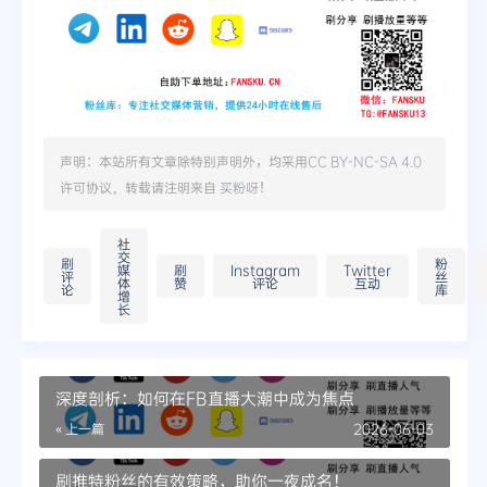
声明：本站所有文章除特别声明外，均采用
CC BY-NC-SA 4.0
许可协议。转载请注明来自
买粉呀
！
社
交
刷
粉
媒
刷
Instagram
Twitter
评
丝
体
赞
评论
互动
论
库
增
长
深度剖析：如何在FB直播大潮中成为焦点
« 上一篇
2026-06-03
刷推特粉丝的有效策略，助你一夜成名！