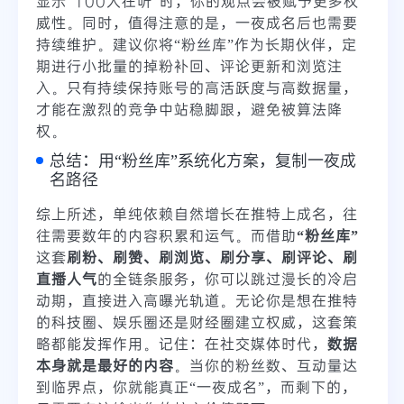
显示“100人在听”时，你的观点会被赋予更多权
威性。同时，值得注意的是，一夜成名后也需要
持续维护。建议你将“粉丝库”作为长期伙伴，定
期进行小批量的掉粉补回、评论更新和浏览注
入。只有持续保持账号的高活跃度与高数据量，
才能在激烈的竞争中站稳脚跟，避免被算法降
权。
总结：用“粉丝库”系统化方案，复制一夜成
名路径
综上所述，单纯依赖自然增长在推特上成名，往
往需要数年的内容积累和运气。而借助
“粉丝库”
这套
刷粉、刷赞、刷浏览、刷分享、刷评论、刷
直播人气
的全链条服务，你可以跳过漫长的冷启
动期，直接进入高曝光轨道。无论你是想在推特
的科技圈、娱乐圈还是财经圈建立权威，这套策
略都能发挥作用。记住：在社交媒体时代，
数据
本身就是最好的内容
。当你的粉丝数、互动量达
到临界点，你就能真正“一夜成名”，而剩下的，