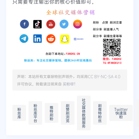
只需要专注输出你的核心价值即可。
声明：本站所有文章除特别声明外，均采用
CC BY-NC-SA 4.0
许可协议。转载请注明来自
买粉呀
！
社
交
粉
刷
刷
推
媒
粉
丝
赞
推
Twitter
特
体
丝
库
刷
特
快速涨
刷
数
库
平
浏
粉
粉
粉
据
台
览
丝
服
务