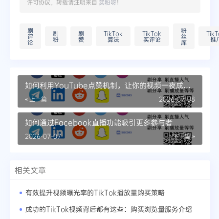
许可协议。转载请注明来自
买粉呀
！
刷
粉
刷
刷
TikTok
TikTok
TikT
评
丝
粉
赞
算法
买评论
推
论
库
如何利用YouTube点赞机制，让你的视频一夜成
名？
« 上一篇
2026-07-08
如何通过Facebook直播功能吸引更多参与者
2026-07-07
下一篇 »
相关文章
有效提升视频曝光率的TikTok播放量购买策略
成功的TikTok视频背后都有这些：购买浏览量服务介绍