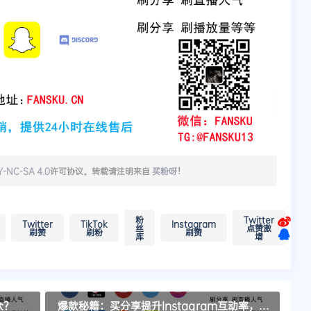
Y-NC-SA 4.0
许可协议。转载请注明来自
买粉呀
！
粉
Twitter
Twitter
TikTok
Instagram
丝
点赞激
刷赞
刷粉
刷赞
库
增
众？
爆款秘籍：买分享提升Instagram互动率，立