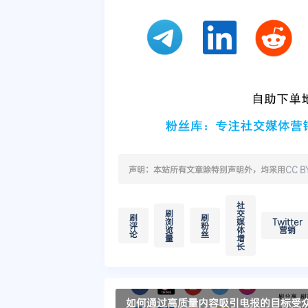
声明：本站所有文章除特别声明外，均采用
CC B
社
刷
交
刷
刷
浏
媒
Twitter
评
粉
览
体
营销
论
丝
量
增
长
如何通过高质量内容吸引电报的目标受