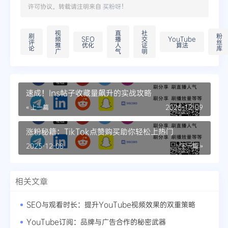
许可协议。转载请注明来自
买粉呀
！
视
直
社
刷
粉
频
SEO
播
交
YouTube
评
丝
推
优化
人
证
算法
论
库
广
气
明
速成！Ins帖子收藏量飙升的实战攻略
« 上一篇
2025-12-09
涨粉秘籍：TikTok点赞购买助你轻松上热门
2025-12-08
下一篇 »
相关文章
SEO与观看时长：提升YouTube视频效果的双重策略
YouTube订阅：品牌与广告合作的秘密武器